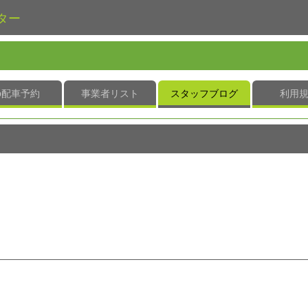
ター
b配車予約
事業者リスト
スタッフブログ
利用