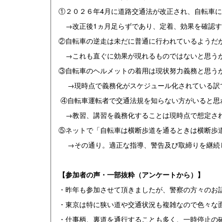
①２０２６年4月に道路交通法が改正され、自転車
→改正後1ヵ月足らずであり、定着、効果を確認す
②自転車の逆走は未だに普通に行われているようだ
→これも直ぐに効果が現れるものではないと思うが
③自転車のヘルメットの着用は現状努力義務と思う
→現時点で義務化がスケジュール化されている訳で
④自転車運転者で交通法規を知らない方がいると思
→教習、講習を義務化することは現時点で想定され
⑤ネットで「自転車は横断歩道を通るときは横断歩
→その通り。適正な指導、警告及び取締りを継続
【参加者の声・一部抜粋（アンケートから）】
・昨年も参加させて頂きましたが、警察の方々のお
・東京は特に狭い道や交通状況も複雑なので色々な
・仕事柄、裏道を通行することも多く、一時停止の