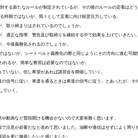
に対する新たなルールが制定されているが、その後のルールの定着はど
る時期ではないが、我々として定着に向け鋭意注力している。
が、取り締まりはされているのでしょうか。
、適正な指導、警告及び取締りを継続する中で効果を上げていきたい
が、今後義務化されるのでしょうか。
はないが、シートベルト義務化の際と同じようにその方向に進む可能
われるが、簡単な教習は必要なのではないか。
ていない。但し希望があれば講習会を開催していく。
道の信号に従い、車道を通るときは車道の信号に従う」とあったが、そ
していく。
話や動画など普段聞ける機会がないので大変有難く思います。
面で注意が必要だなと改めて思いました。油断や過信はせずによく周り
確認を更に徹底したいと感じました。