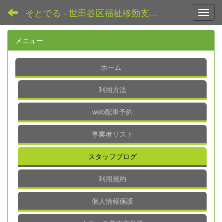
そとでる - 世田谷区福祉移動支援センター
Toggl
メニュー
ホーム
利用方法
web配車予約
事業者リスト
スタッフブログ
利用規約
個人情報保護