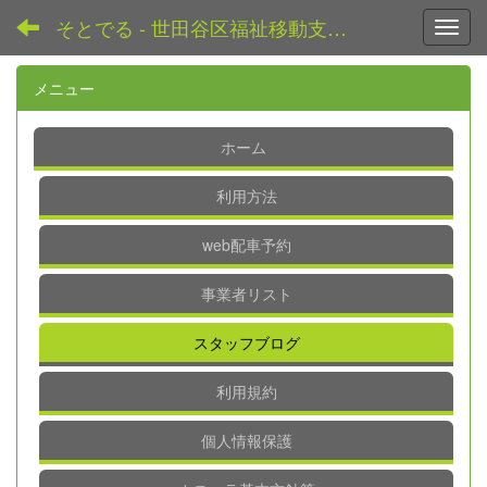
そとでる - 世田谷区福祉移動支援センター
Toggl
メニュー
ホーム
利用方法
web配車予約
事業者リスト
スタッフブログ
利用規約
個人情報保護